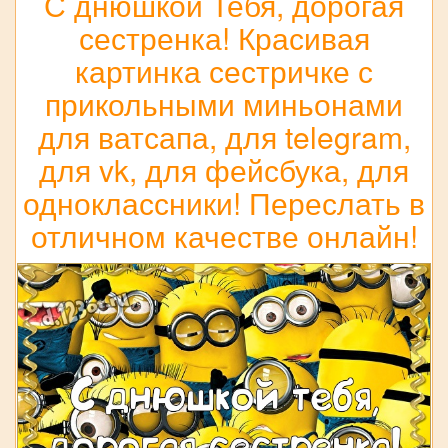
С днюшкой Тебя, дорогая
сестренка! Красивая
картинка сестричке с
прикольными миньонами
для ватсапа, для telegram,
для vk, для фейсбука, для
одноклассники! Переслать в
отличном качестве онлайн!