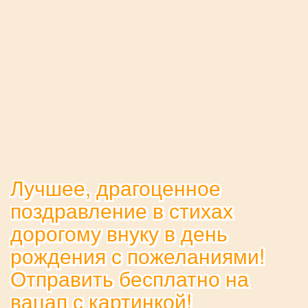
Лучшее, драгоценное
поздравление в стихах
дорогому внуку в день
рождения с пожеланиями!
Отправить бесплатно на
вацап с картинкой!