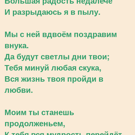
Большая радость недалече
И разрыдаюсь я в пылу.
Мы с ней вдвоём поздравим
внука.
Да будут светлы дни твои;
Тебя минуй любая скука,
Вся жизнь твоя пройди в
любви.
Моим ты станешь
продолженьем,
К тебя вся мудрость перейдёт.