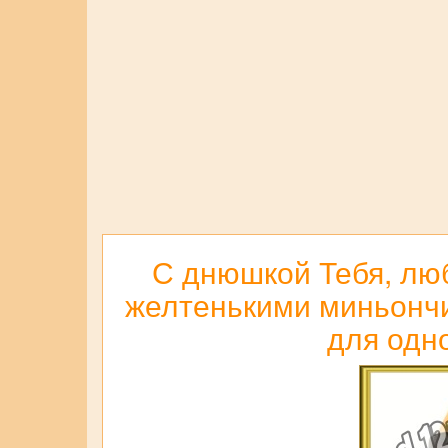
С днюшкой Тебя, люб
желтенькими миньончик
для одн