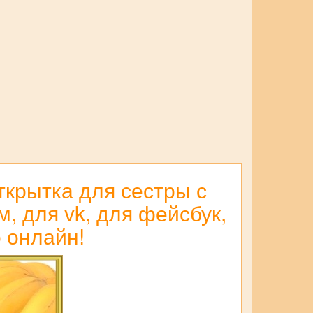
ткрытка для сестры с
, для vk, для фейсбук,
 онлайн!