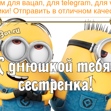
для вацап, для telegram, для 
ки! Отправить в отличном каче