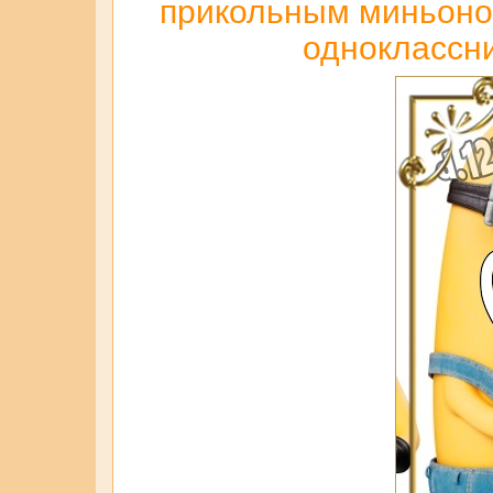
прикольным миньоном 
одноклассни