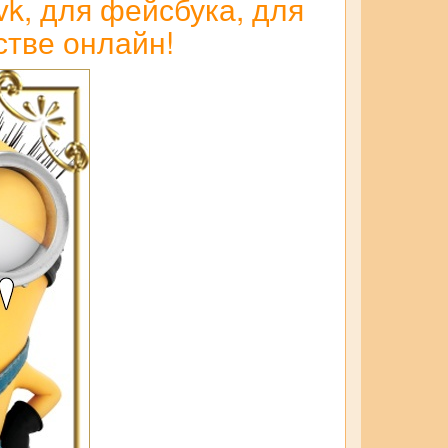
vk, для фейсбука, для
стве онлайн!