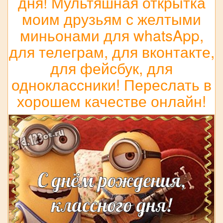
дня! Мультяшная открытка
моим друзьям с желтыми
миньонами для whatsApp,
для телеграм, для вконтакте,
для фейсбук, для
одноклассники! Переслать в
хорошем качестве онлайн!