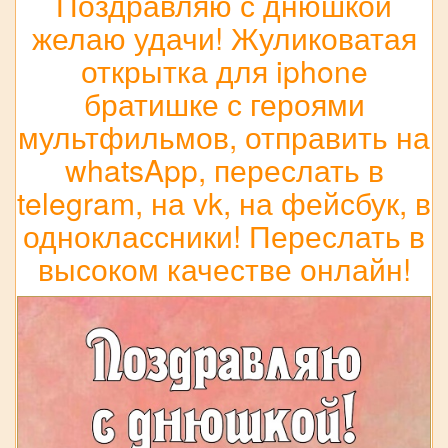
Поздравляю с днюшкой
желаю удачи! Жуликоватая
открытка для iphone
братишке с героями
мультфильмов, отправить на
whatsApp, переслать в
telegram, на vk, на фейсбук, в
одноклассники! Переслать в
высоком качестве онлайн!