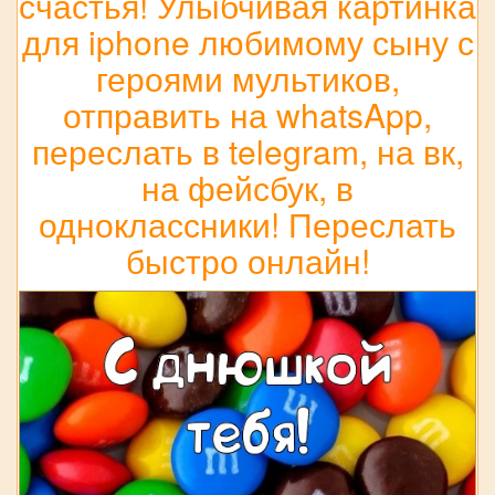
счастья! Улыбчивая картинка
для iphone любимому сыну с
героями мультиков,
отправить на whatsApp,
переслать в telegram, на вк,
на фейсбук, в
одноклассники! Переслать
быстро онлайн!