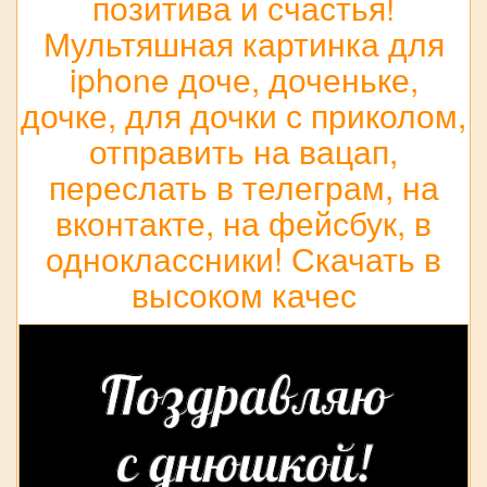
позитива и счастья!
Мультяшная картинка для
iphone доче, доченьке,
дочке, для дочки с приколом,
отправить на вацап,
переслать в телеграм, на
вконтакте, на фейсбук, в
одноклассники! Скачать в
высоком качес