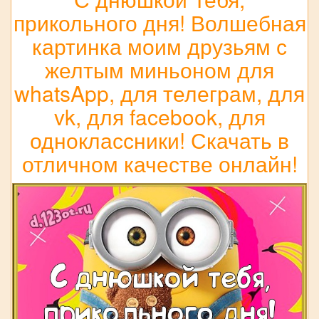
прикольного дня! Волшебная
картинка моим друзьям с
желтым миньоном для
whatsApp, для телеграм, для
vk, для facebook, для
одноклассники! Скачать в
отличном качестве онлайн!