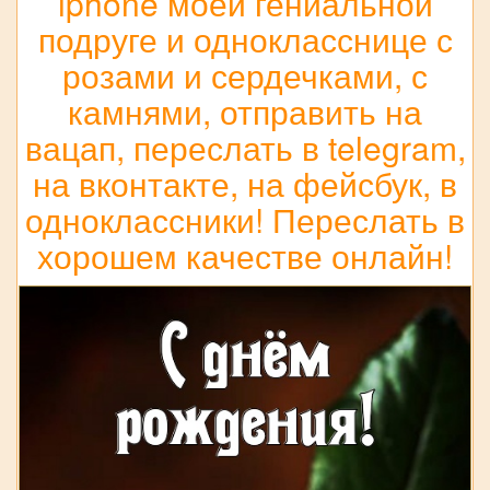
iphone моей гениальной
подруге и однокласснице с
розами и сердечками, с
камнями, отправить на
вацап, переслать в telegram,
на вконтакте, на фейсбук, в
одноклассники! Переслать в
хорошем качестве онлайн!