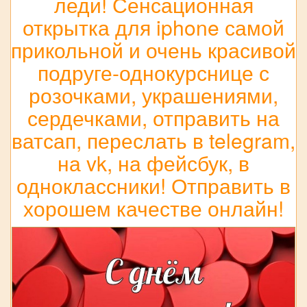
леди! Сенсационная
открытка для iphone самой
прикольной и очень красивой
подруге-однокурснице с
розочками, украшениями,
сердечками, отправить на
ватсап, переслать в telegram,
на vk, на фейсбук, в
одноклассники! Отправить в
хорошем качестве онлайн!