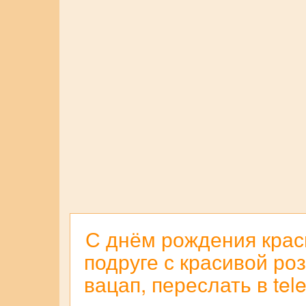
С днём рождения крас
подруге с красивой ро
вацап, переслать в tel