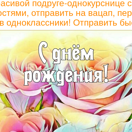
расивой подруге-однокурснице 
тями, отправить на вацап, пере
 в одноклассники! Отправить бы