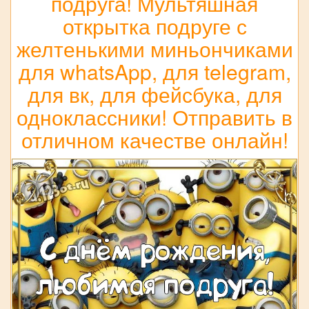
подруга! Мультяшная
открытка подруге с
желтенькими миньончиками
для whatsApp, для telegram,
для вк, для фейсбука, для
одноклассники! Отправить в
отличном качестве онлайн!