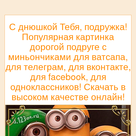
С днюшкой Тебя, подружка!
Популярная картинка
дорогой подруге с
миньончиками для ватсапа,
для телеграм, для вконтакте,
для facebook, для
одноклассников! Скачать в
высоком качестве онлайн!