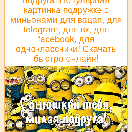
картинка подружке с
миньонами для вацап, для
telegram, для вк, для
facebook, для
одноклассники! Скачать
быстро онлайн!