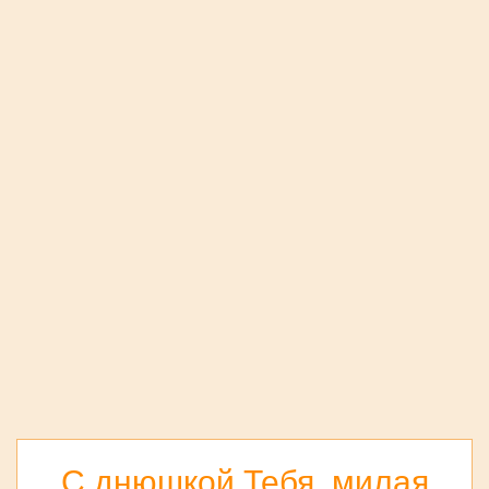
С днюшкой Тебя, милая