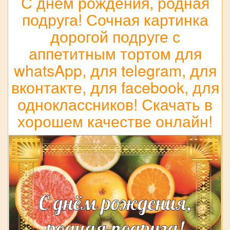
С днём рождения, родная
подруга! Сочная картинка
дорогой подруге с
аппетитным тортом для
whatsApp, для telegram, для
вконтакте, для facebook, для
одноклассников! Скачать в
хорошем качестве онлайн!