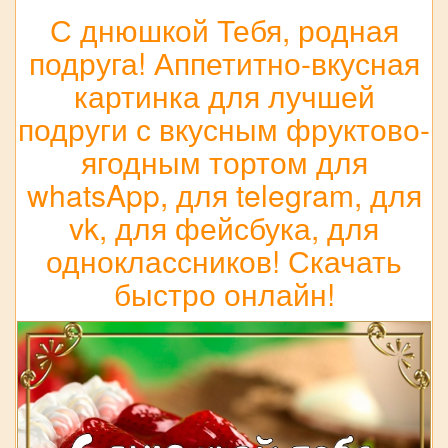
С днюшкой Тебя, родная
подруга! Аппетитно-вкусная
картинка для лучшей
подруги с вкусным фруктово-
ягодным тортом для
whatsApp, для telegram, для
vk, для фейсбука, для
одноклассников! Скачать
быстро онлайн!