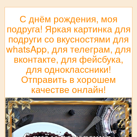
С днём рождения, моя
подруга! Яркая картинка для
подруги со вкусностями для
whatsApp, для телеграм, для
вконтакте, для фейсбука,
для одноклассники!
Отправить в хорошем
качестве онлайн!