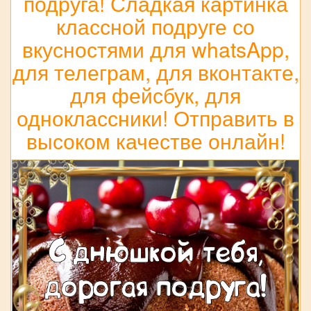
подруга! Сладкая картинка
классной подруге со
вкусностями для whatsApp,
для телеграм, для вконтакте,
для фейсбук, для
одноклассники! Отправить в
высоком качестве онлайн!