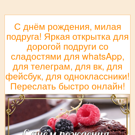
С днём рождения, милая
подруга! Яркая открытка для
дорогой подруги со
сладостями для whatsApp,
для телеграм, для вк, для
фейсбук, для одноклассники!
Переслать быстро онлайн!