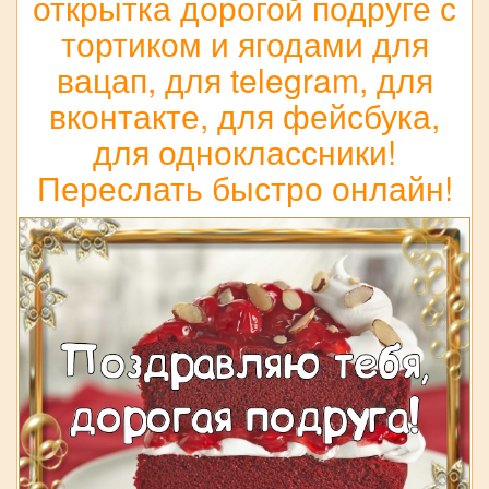
открытка дорогой подруге с
тортиком и ягодами для
вацап, для telegram, для
вконтакте, для фейсбука,
для одноклассники!
Переслать быстро онлайн!