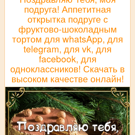
подруга! Аппетитная
открытка подруге с
фруктово-шоколадным
тортом для whatsApp, для
telegram, для vk, для
facebook, для
одноклассников! Скачать в
высоком качестве онлайн!