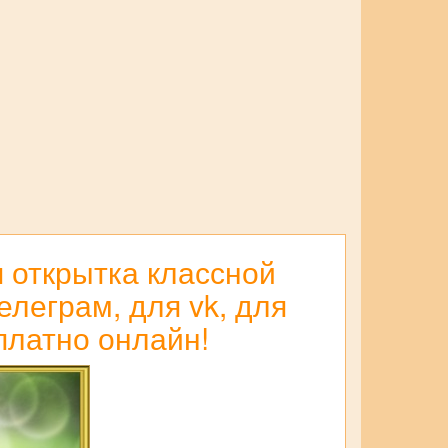
 открытка классной
леграм, для vk, для
платно онлайн!