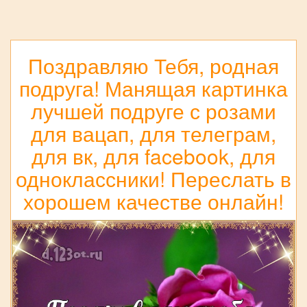
Поздравляю Тебя, родная
подруга! Манящая картинка
лучшей подруге с розами
для вацап, для телеграм,
для вк, для facebook, для
одноклассники! Переслать в
хорошем качестве онлайн!