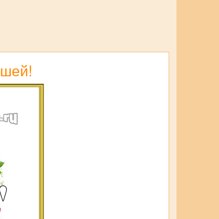
чшей!