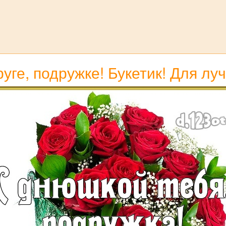
уге, подружке! Букетик! Для лу