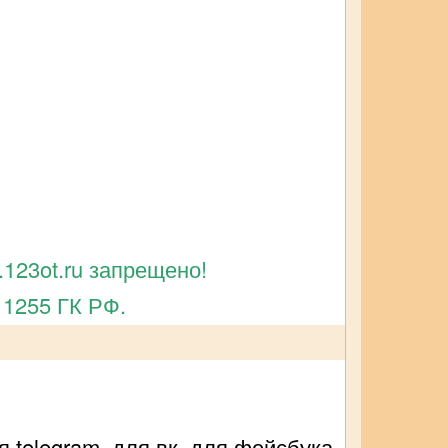
123ot.ru запрещено!
 1255 ГК РФ.
 telegram, для вк, для фейсбука,