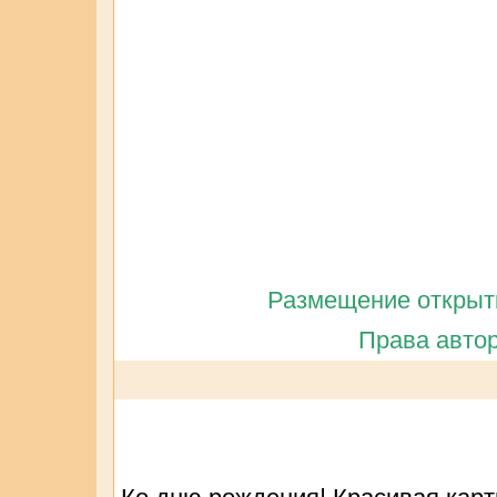
Размещение открытк
Права автор
Ко дню рождения! Красивая карти