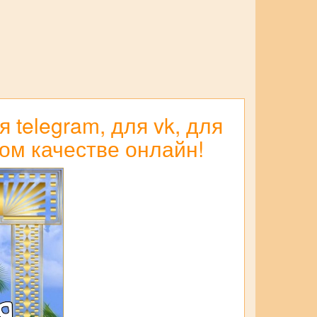
 telegram, для vk, для
ом качестве онлайн!