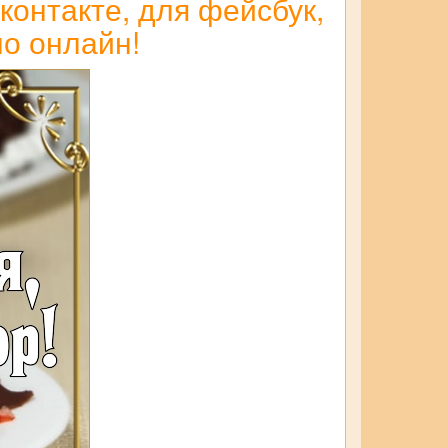
контакте, для фейсбук,
но онлайн!