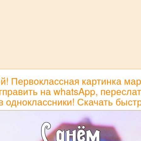
! Первоклассная картинка мар
равить на whatsApp, переслать 
в одноклассники! Скачать быст