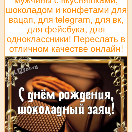
шоколадом и конфетами для
вацап, для telegram, для вк,
для фейсбука, для
одноклассники! Переслать в
отличном качестве онлайн!