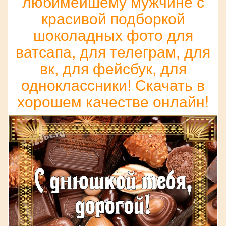
любимейшему мужчине с
красивой подборкой
шоколадных фото для
ватсапа, для телеграм, для
вк, для фейсбук, для
одноклассники! Скачать в
хорошем качестве онлайн!