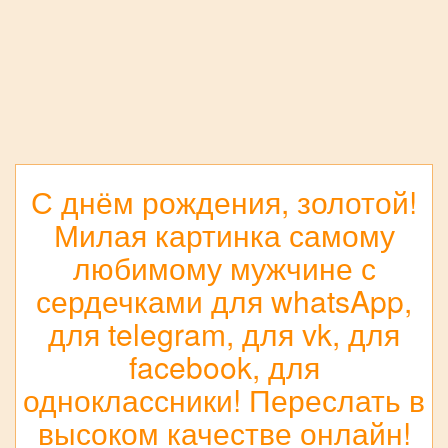
С днём рождения, золотой!
Милая картинка самому
любимому мужчине с
сердечками для whatsApp,
для telegram, для vk, для
facebook, для
одноклассники! Переслать в
высоком качестве онлайн!