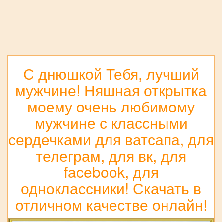
С днюшкой Тебя, лучший
мужчине! Няшная открытка
моему очень любимому
мужчине с классными
сердечками для ватсапа, для
телеграм, для вк, для
facebook, для
одноклассники! Скачать в
отличном качестве онлайн!