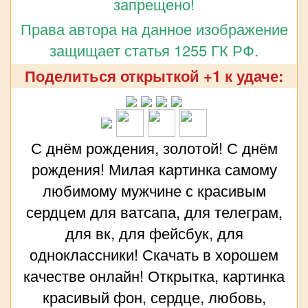
запрещено!
Права автора на данное изображение
защищает статья 1255 ГК РФ.
Поделиться открыткой +1 к удаче:
С днём рождения, золотой! С днём
рождения! Милая картинка самому
любимому мужчине с красивым
сердцем для ватсапа, для телеграм,
для вк, для фейсбук, для
одноклассники! Скачать в хорошем
качестве онлайн! Открытка, картинка
красивый фон, сердце, любовь,