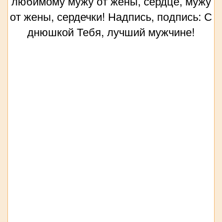
любимому мужу от жены, сердце, мужу
от жены, сердечки! Надпись, подпись: С
днюшкой Тебя, лучший мужчине!