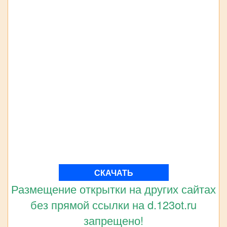
СКАЧАТЬ
Размещение открытки на других сайтах
без прямой ссылки на d.123ot.ru
запрещено!