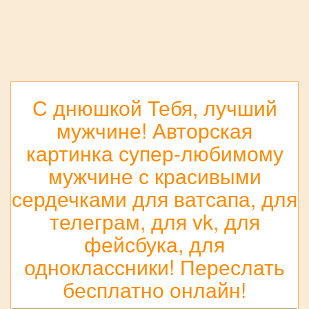
С днюшкой Тебя, лучший
мужчине! Авторская
картинка супер-любимому
мужчине с красивыми
сердечками для ватсапа, для
телеграм, для vk, для
фейсбука, для
одноклассники! Переслать
бесплатно онлайн!