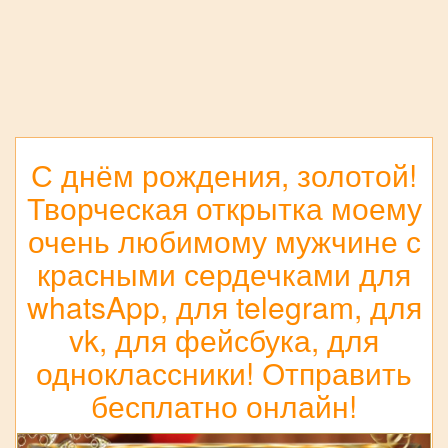
С днём рождения, золотой!
Творческая открытка моему
очень любимому мужчине с
красными сердечками для
whatsApp, для telegram, для
vk, для фейсбука, для
одноклассники! Отправить
бесплатно онлайн!