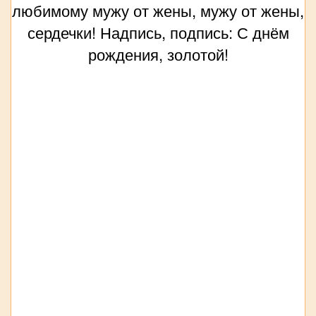
любимому мужу от жены, мужу от жены,
сердечки! Надпись, подпись: С днём
рождения, золотой!