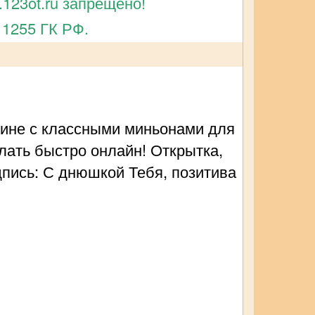
123ot.ru запрещено!
 1255 ГК РФ.
чине с классными миньонами для
лать быстро онлайн! Открытка,
дпись: С днюшкой Тебя, позитива