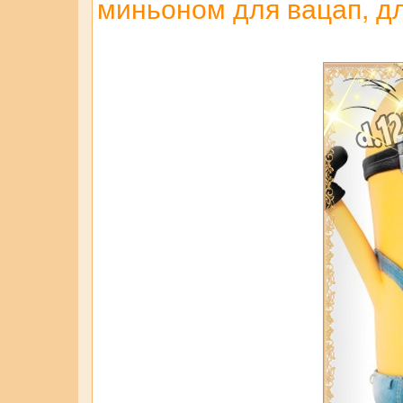
миньоном для вацап, дл