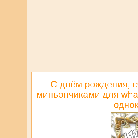
С днём рождения, с
миньончиками для what
однок