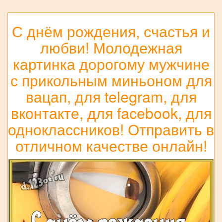
С днём рождения, счастья и
любви! Молодежная
картинка дорогому мужчине
с прикольным миньоном для
вацап, для telegram, для
вконтакте, для facebook, для
одноклассников! Отправить в
отличном качестве онлайн!