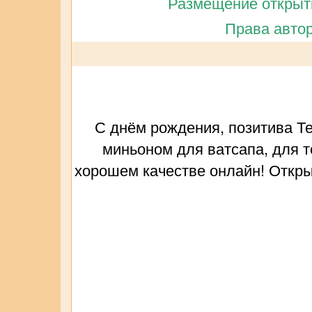
Размещение открытк
Права автор
С днём рождения, позитива Т
миньоном для ватсапа, для т
хорошем качестве онлайн! Откры