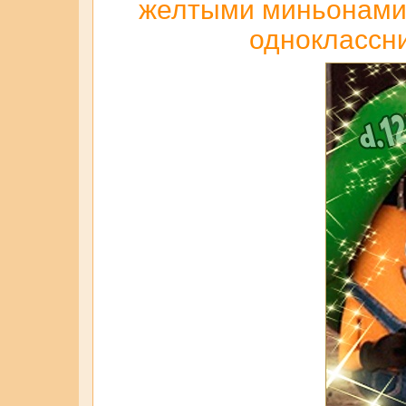
желтыми миньонами д
одноклассни