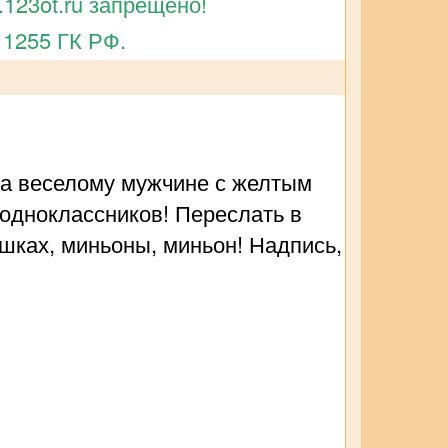
123ot.ru запрещено!
 1255 ГК РФ.
ка веселому мужчине с желтым
 одноклассников! Переслать в
шках, миньоны, миньон! Надпись,