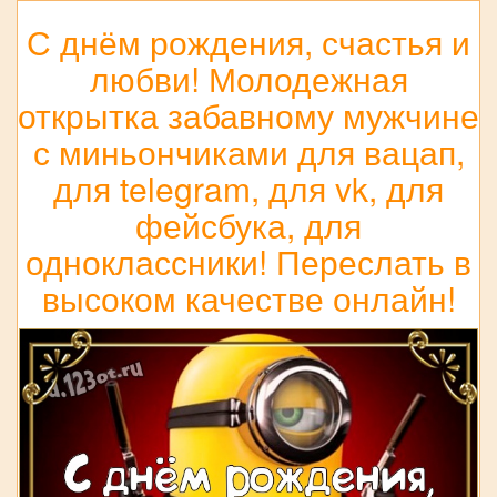
С днём рождения, счастья и
любви! Молодежная
открытка забавному мужчине
с миньончиками для вацап,
для telegram, для vk, для
фейсбука, для
одноклассники! Переслать в
высоком качестве онлайн!