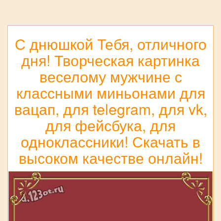
С днюшкой Тебя, отличного
дня! Творческая картинка
веселому мужчине с
классными миньонами для
вацап, для telegram, для vk,
для фейсбука, для
одноклассники! Скачать в
высоком качестве онлайн!