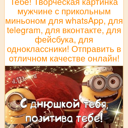
Тебе! Творческая картинка
мужчине с прикольным
миньоном для whatsApp, для
telegram, для вконтакте, для
фейсбука, для
одноклассники! Отправить в
отличном качестве онлайн!