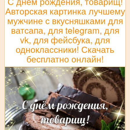
С днём рождения, товарищ!
Авторская картинка лучшему
мужчине с вкусняшками для
ватсапа, для telegram, для
vk, для фейсбука, для
одноклассники! Скачать
бесплатно онлайн!