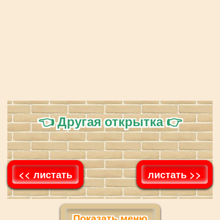
👈 Другая открытка 👉
<< листать
листать >>
Показать меню