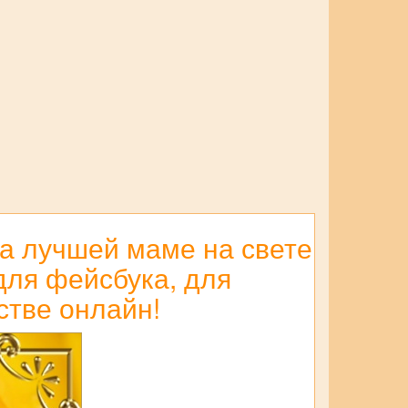
а лучшей маме на свете
 для фейсбука, для
стве онлайн!