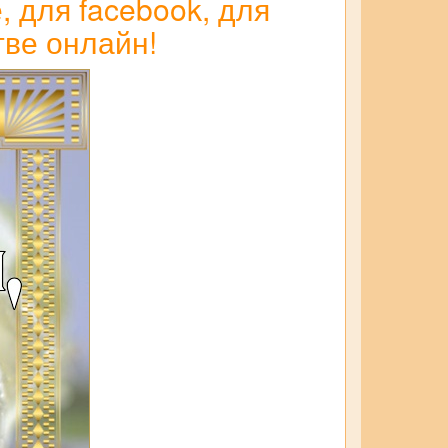
, для facebook, для
тве онлайн!