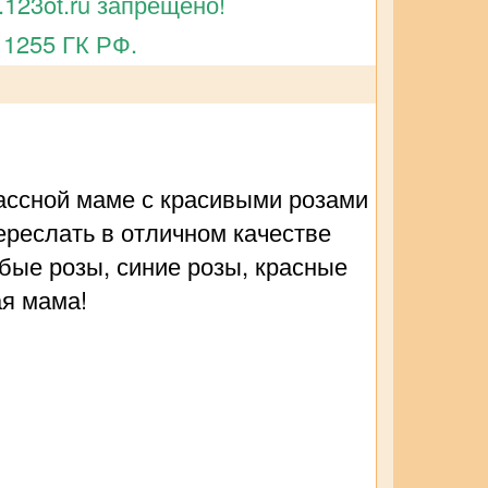
123ot.ru запрещено!
 1255 ГК РФ.
ассной маме с красивыми розами
Переслать в отличном качестве
убые розы, синие розы, красные
ая мама!