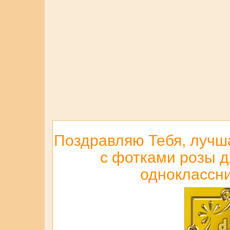
Поздравляю Тебя, лучш
с фотками розы дл
одноклассни