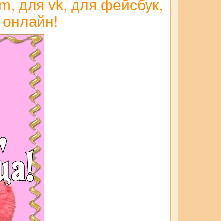
, для vk, для фейсбук,
 онлайн!