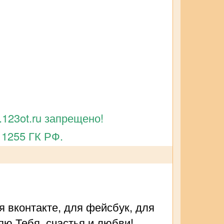
123ot.ru запрещено!
 1255 ГК РФ.
я вконтакте, для фейсбук, для
яю Тебя, счастья и любви!