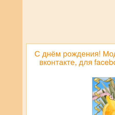
С днём рождения! Мод
вконтакте, для face