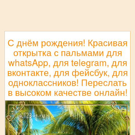
С днём рождения! Красивая
открытка с пальмами для
whatsApp, для telegram, для
вконтакте, для фейсбук, для
одноклассников! Переслать
в высоком качестве онлайн!