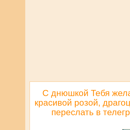
С днюшкой Тебя жела
красивой розой, драго
переслать в телегр