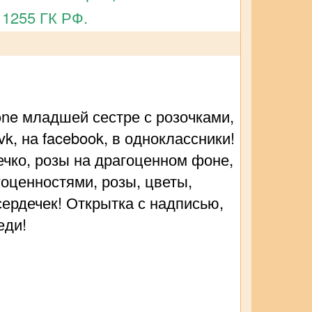
 1255 ГК РФ.
ne младшей сестре с розочками,
k, на facebook, в одноклассники!
ечко, розы на драгоценном фоне,
гоценностями, розы, цветы,
сердечек! Открытка с надписью,
еди!