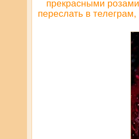
прекрасными розами,
переслать в телеграм,