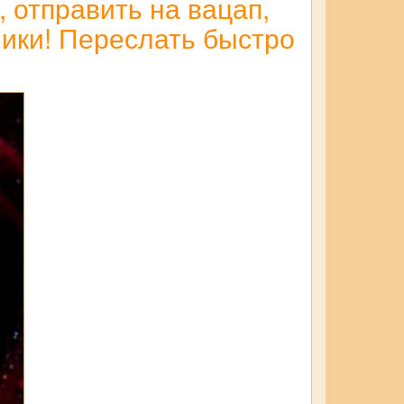
 отправить на вацап,
ники! Переслать быстро