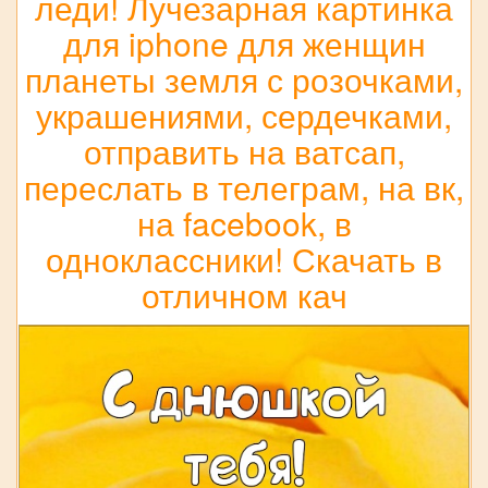
леди! Лучезарная картинка
для iphone для женщин
планеты земля с розочками,
украшениями, сердечками,
отправить на ватсап,
переслать в телеграм, на вк,
на facebook, в
одноклассники! Скачать в
отличном кач