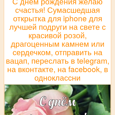
С днём рождения желаю
счастья! Сумасшедшая
открытка для iphone для
лучшей подруги на свете с
красивой розой,
драгоценным камнем или
сердечком, отправить на
вацап, переслать в telegram,
на вконтакте, на facebook, в
одноклассни