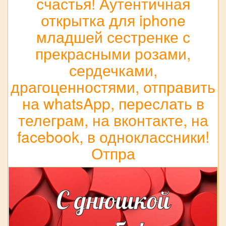
счастья! Аутентичная
открытка для iphone
младшей сестренке с
прекрасными розами,
сердечками,
драгоценностями, отправить
на whatsApp, переслать в
телеграм, на вконтакте, на
facebook, в одноклассники!
Отпра