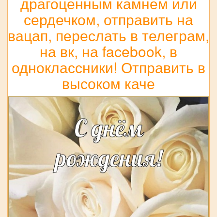
драгоценным камнем или
сердечком, отправить на
вацап, переслать в телеграм,
на вк, на facebook, в
одноклассники! Отправить в
высоком каче