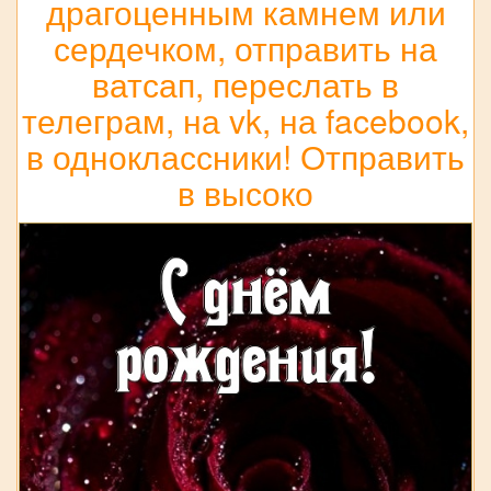
драгоценным камнем или
сердечком, отправить на
ватсап, переслать в
телеграм, на vk, на facebook,
в одноклассники! Отправить
в высоко