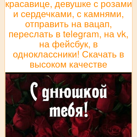
красавице, девушке с розами
и сердечками, с камнями,
отправить на вацап,
переслать в telegram, на vk,
на фейсбук, в
одноклассники! Скачать в
высоком качестве