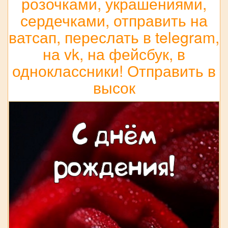
розочками, украшениями,
сердечками, отправить на
ватсап, переслать в telegram,
на vk, на фейсбук, в
одноклассники! Отправить в
высок