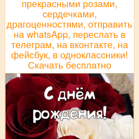
прекрасными розами,
сердечками,
драгоценностями, отправить
на whatsApp, переслать в
телеграм, на вконтакте, на
фейсбук, в одноклассники!
Скачать бесплатно