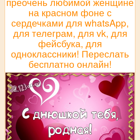
преочень любимой женщине
на красном фоне с
сердечками для whatsApp,
для телеграм, для vk, для
фейсбука, для
одноклассники! Переслать
бесплатно онлайн!