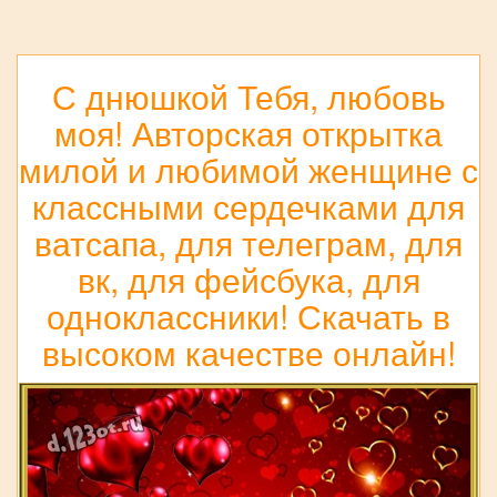
С днюшкой Тебя, любовь
моя! Авторская открытка
милой и любимой женщине с
классными сердечками для
ватсапа, для телеграм, для
вк, для фейсбука, для
одноклассники! Скачать в
высоком качестве онлайн!