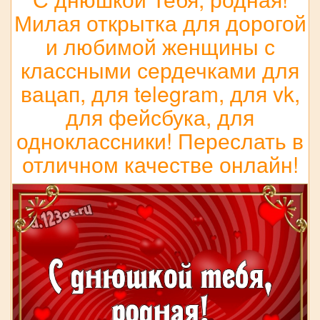
Милая открытка для дорогой
и любимой женщины с
классными сердечками для
вацап, для telegram, для vk,
для фейсбука, для
одноклассники! Переслать в
отличном качестве онлайн!