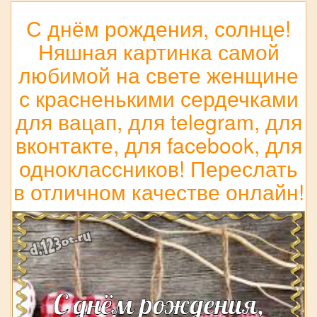
С днём рождения, солнце!
Няшная картинка самой
любимой на свете женщине
с красненькими сердечками
для вацап, для telegram, для
вконтакте, для facebook, для
одноклассников! Переслать
в отличном качестве онлайн!