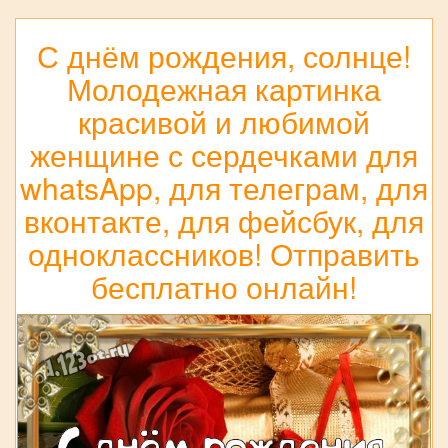
С днём рождения, солнце!
Молодежная картинка
красивой и любимой
женщине с сердечками для
whatsApp, для телеграм, для
вконтакте, для фейсбук, для
одноклассников! Отправить
бесплатно онлайн!