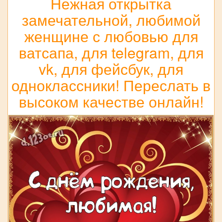
Нежная открытка
замечательной, любимой
женщине с любовью для
ватсапа, для telegram, для
vk, для фейсбук, для
одноклассники! Переслать в
высоком качестве онлайн!