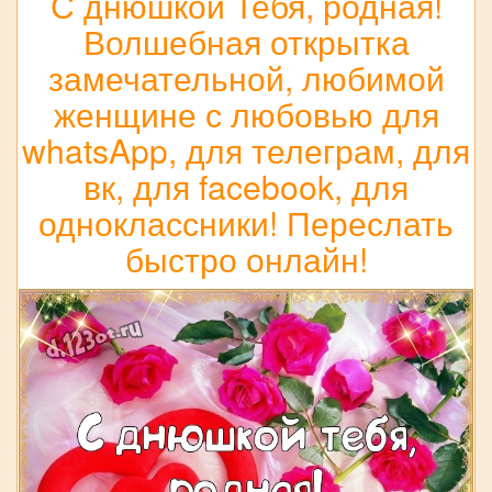
С днюшкой Тебя, родная!
Волшебная открытка
замечательной, любимой
женщине с любовью для
whatsApp, для телеграм, для
вк, для facebook, для
одноклассники! Переслать
быстро онлайн!