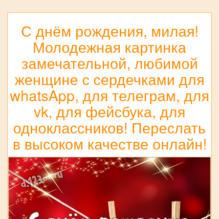
С днём рождения, милая!
Молодежная картинка
замечательной, любимой
женщине с сердечками для
whatsApp, для телеграм, для
vk, для фейсбука, для
одноклассников! Переслать
в высоком качестве онлайн!