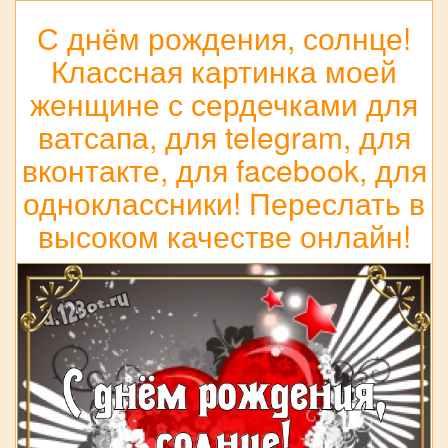
С днём рождения, солнце!
Классная картинка моей
женщине с сердечками для
ватсапа, для telegram, для
вконтакте, для facebook, для
одноклассники! Переслать в
высоком качестве онлайн!