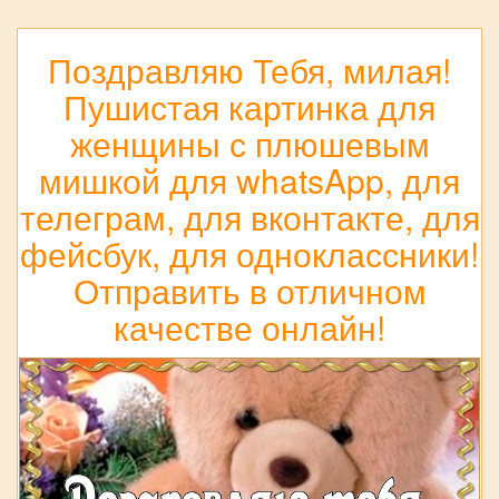
Поздравляю Тебя, милая!
Пушистая картинка для
женщины с плюшевым
мишкой для whatsApp, для
телеграм, для вконтакте, для
фейсбук, для одноклассники!
Отправить в отличном
качестве онлайн!